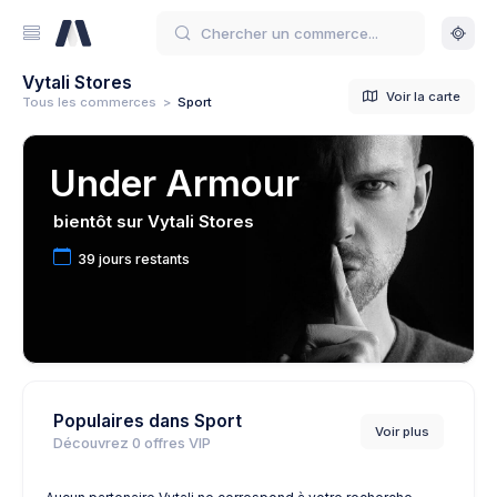
Vytali Stores
Voir la carte
Tous les commerces
>
Sport
Under Armour
bientôt sur Vytali Stores
39 jours restants
Populaires dans Sport
Voir plus
Découvrez
0
offres VIP