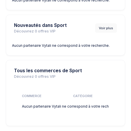
Aucun partenaire Vytali ne correspond à votre recherche.
Nouveautés dans Sport
Voir plus
Découvrez
0
offres VIP
Aucun partenaire Vytali ne correspond à votre recherche.
Tous les commerces de Sport
Découvrez
0
offres VIP
COMMERCE
CATÉGORIE
DIS
Aucun partenaire Vytali ne correspond à votre recherche.