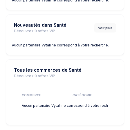
Aucun partenaire Vytali ne correspond à votre recherche.
Nouveautés dans Santé
Voir plus
Découvrez
0
offres VIP
Aucun partenaire Vytali ne correspond à votre recherche.
Tous les commerces de Santé
Découvrez
0
offres VIP
COMMERCE
CATÉGORIE
DIS
Aucun partenaire Vytali ne correspond à votre recherche.