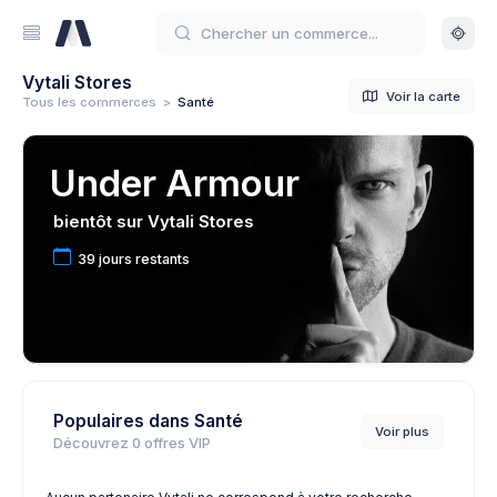
Vytali Stores
Voir la carte
Tous les commerces
>
Santé
Under Armour
bientôt sur Vytali Stores
39 jours restants
Populaires dans Santé
Voir plus
Découvrez
0
offres VIP